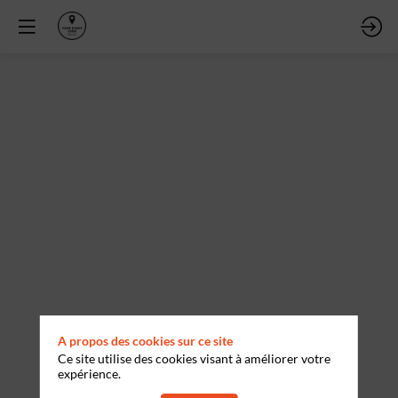
Session
1
28
avr.
2026
—
08:57
-
09:17
Salle
1
A propos des cookies sur ce site
Ce site utilise des cookies visant à améliorer votre
Thème 1
expérience.