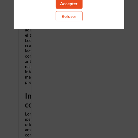
Lorem
Accepter
ipsum
odor
Refuser
amet,
consectetuer
adipiscing
elit.
Lectus
cras
lectus
consectetur
ante
nascetur
interdum
magnis
pretium.
Informations
complémentaires
Lorem
ipsum
odor
amet,
consectetuer