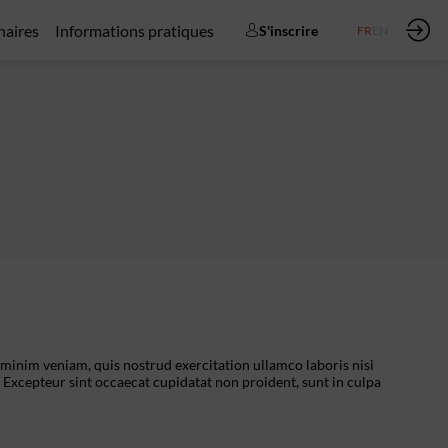
naires
Informations pratiques
S'inscrire
FR
EN
 minim veniam, quis nostrud exercitation ullamco laboris nisi
. Excepteur sint occaecat cupidatat non proident, sunt in culpa