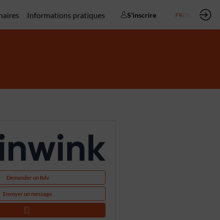
naires
Informations pratiques
S'inscrire
FR
EN
Demander un Rdv
Envoyer un message