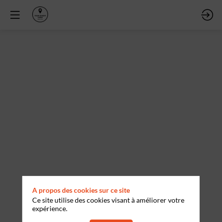
Session
1
28
avr.
2026
—
08:57
-
09:17
Salle
1
A propos des cookies sur ce site
Ce site utilise des cookies visant à améliorer votre
Thème 1
expérience.