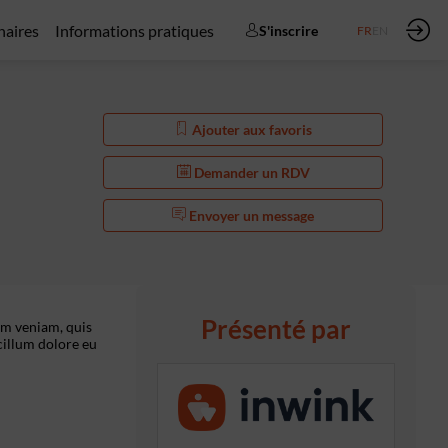
naires
Informations pratiques
S'inscrire
FR
EN
Ajouter aux favoris
Demander un RDV
Envoyer un message
Présenté par
im veniam, quis
cillum dolore eu