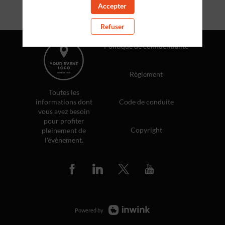
s5
Accepter
Refuser
Politique de confidentialité
Règlement
Toutes les
informations dont
Code de conduite
vous avez besoin
pour profiter
Copyright
pleinement de
l'évènement.
Powered by