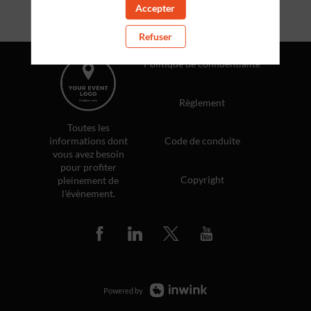
Accepter
Refuser
Politique de confidentialité
Règlement
Toutes les
informations dont
Code de conduite
vous avez besoin
pour profiter
Copyright
pleinement de
l'évènement.
Powered by