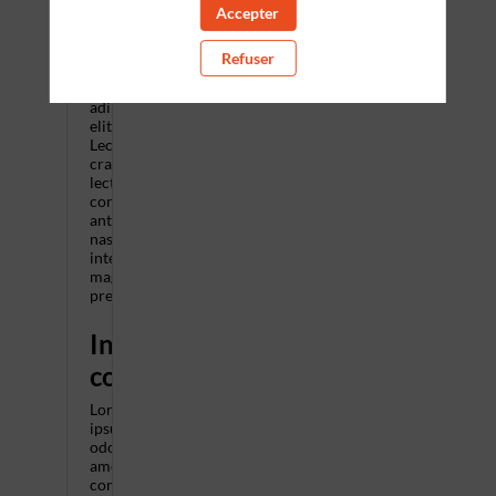
Lorem
Accepter
ipsum
odor
Refuser
amet,
consectetuer
adipiscing
elit.
Lectus
cras
lectus
consectetur
ante
nascetur
interdum
magnis
pretium.
Informations
complémentaires
Lorem
ipsum
odor
amet,
consectetuer