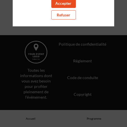
ex ea commodo consequat. Duis aute irure dolor in
Accepter
reprehenderit in voluptate velit esse cillum dolore eu
fugiat nulla pariatur
Refuser
Politique de confidentialité
Règlement
Toutes les
informations dont
Code de conduite
vous avez besoin
pour profiter
pleinement de
Copyright
l'évènement.
Accueil
Programme