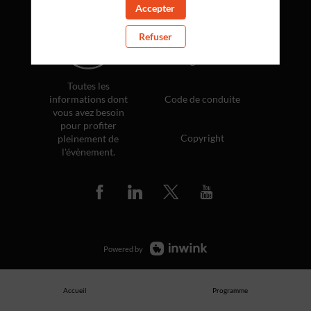
Accepter
Politique de confidentialité
Refuser
Règlement
Toutes les
informations dont
Code de conduite
vous avez besoin
pour profiter
Copyright
pleinement de
l'évènement.
Powered by
Accueil
Programme