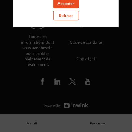
Accepter
Politique de confidentialité
Refuser
Règlement
Toutes les
informations dont
Code de conduite
vous avez besoin
pour profiter
Copyright
pleinement de
l'évènement.
Powered by
Accueil
Programme