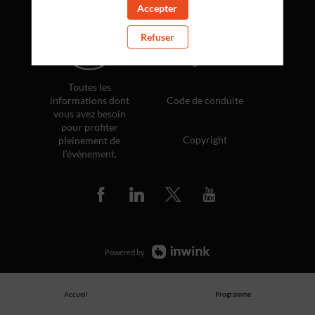
Accepter
Politique de confidentialité
Refuser
Règlement
Toutes les
informations dont
Code de conduite
vous avez besoin
pour profiter
Copyright
pleinement de
l'évènement.
Powered by
Accueil
Programme