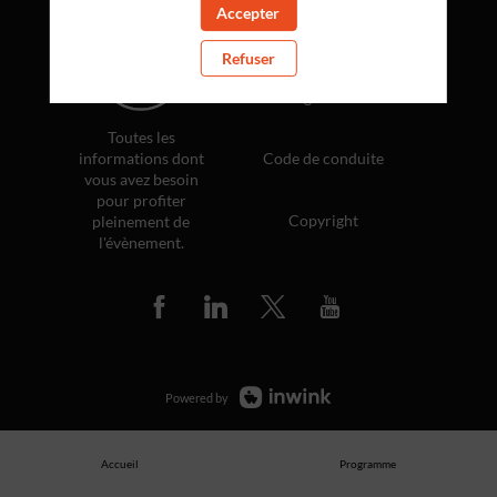
Accepter
Politique de confidentialité
Refuser
Règlement
Toutes les
informations dont
Code de conduite
vous avez besoin
pour profiter
Copyright
pleinement de
l'évènement.
Powered by
Accueil
Programme