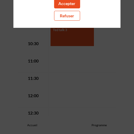
Accepter
09:30
Refuser
10:00
-
10:45
10:00
Ted talk 3
10:30
11:00
11:30
12:00
12:30
Accueil
Programme
13:00