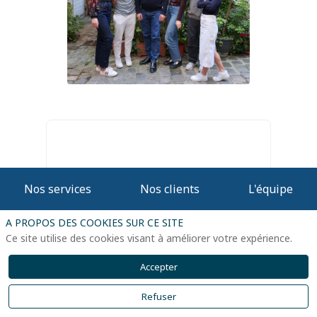
Nos services
Nos clients
L'équipe
Notre équipe réunit 6 professionnels
A PROPOS DES COOKIES SUR CE SITE
aux parcours variés, chacun spécialisé
Ce site utilise des cookies visant à améliorer votre expérience.
dans son domaine :
gestion de
projet, data analyse, expertise
Accepter
terrain & production, intégration
web, conseil et customer
Refuser
success
.