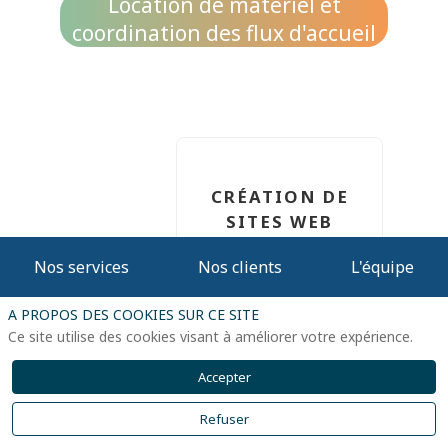
Location de matériel et
coordination des flux d'accueil
CRÉATION DE
SITES WEB
ÉVÉNEMENTIELS
Nos services
Nos clients
L'équipe
Nous vous
accompagnons dans la
création de sites web
A PROPOS DES COOKIES SUR CE SITE
événementiels sur
Ce site utilise des cookies visant à améliorer votre expérience.
mesure et en marque
blanche grâce à la
Accepter
puissance de la
plateforme inwink event.
Refuser
Les sites que nous
créons sont pensés pour